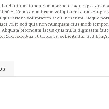
udantium, totam rem aperiam, eaque ipsa quae ab i
plicabo. Nemo enim ipsam voluptatem quia voluptas s
 qui ratione voluptatem sequi nesciunt. Neque por
pisci velit, sed quia non numquam eius modi tempora
Aliquam bibendum lacus quis nulla dignissim fauc
r. Sed faucibus et tellus eu sollicitudin. Sed fringi
US