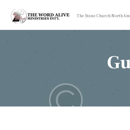
The Stone Church North Am
Gu